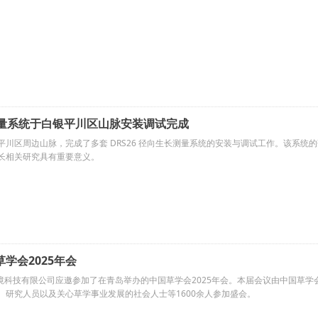
测量系统于白银平川区山脉安装调试完成
平川区周边山脉，完成了多套 DRS26 径向生长测量系统的安装与调试工作。该系
长相关研究具有重要意义。
学会2025年会
顶环境科技有限公司应邀参加了在青岛举办的中国草学会2025年会。本届会议由中国草学
、研究人员以及关心草学事业发展的社会人士等1600余人参加盛会。