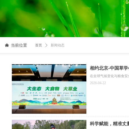
当前位置
낀
首页
ꄲ
新闻动态
相约北京-中国草学
在全球气候变化与粮食安
2026-04-22
科学赋能，精准丈