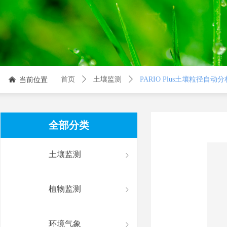
当前位置
首页
ꄲ
土壤监测
ꄲ
PARIO Plus土壤粒径自动
낀
全部分类
土壤监测
ꁇ
植物监测
ꁇ
环境气象
ꁇ