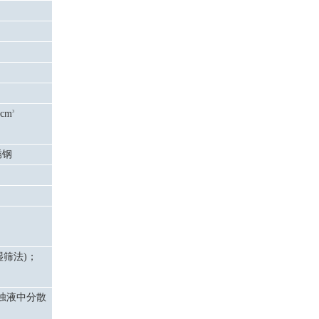
 cm
3
锈钢
湿筛法
)
；
浊液中分散