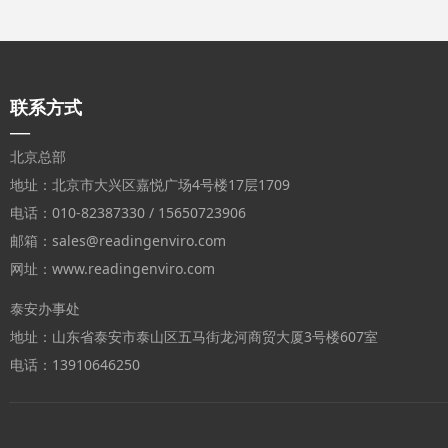
联系方式
—
北京总部
地址：北京市大兴区嘉悦广场4号楼17层1709
电话：010-82387330 / 15650723906
邮箱：sales@readingenviro.com
网址：www.readingenviro.com
泰安办事处
地址：山东省泰安市泰山区五马街龙河商贸大厦3号楼607室
电话：13910646250