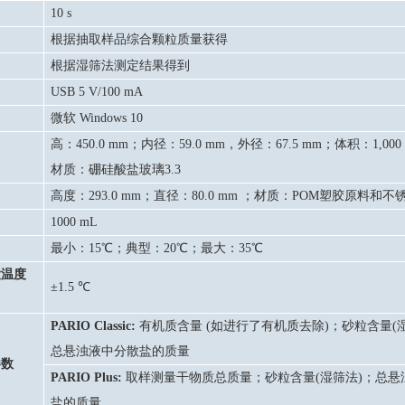
10 s
根据抽取样品综合颗粒质量获得
根据湿筛法测定结果得到
USB 5 V/100 mA
微软
Windows 10
高：
450.0 mm
；内径：
59.0 mm
，外径：
67.5 mm
；体积：
1,000
材质：硼硅酸盐玻璃
3.3
高度：
293.0 mm
；直径：
80.0 mm
；材质：
POM
塑胶原料和不
1000 mL
最小：
15℃
；典型：
20℃
；最大：
35℃
大温度
±1.5
℃
PARIO Classic:
有机质含量
(
如进行了有机质去除
)
；砂粒含量
(
总悬浊液中分散盐的质量
参数
PARIO Plus:
取样测量干物质总质量；砂粒含量
(
湿筛法
)
；总悬
盐的质量