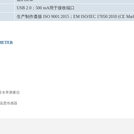
USB 2.0
；
500 mA
用于接收端口
生产制作遵循
ISO 9001:2015
；
EM ISO/IEC 17050:2010 (CE Mar
METER
和导水率测量仪
土壤温度传感器