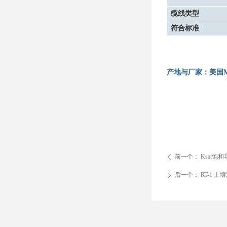
缆线类型
符合标准
产地与厂家：
美
国
前一个：
Ksat饱
ꄴ
后一个：
RT-1 
ꄲ