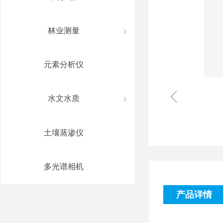
林业测量
ꁇ
元素分析仪
ꁆ
水文水质
ꁇ
土壤蒸渗仪
多光谱相机
产品详情