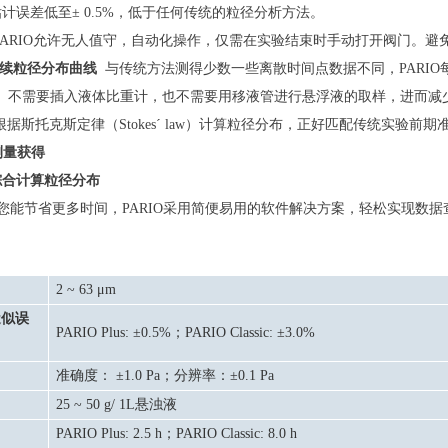
估计误差低
至
± 0.5%
，低于任何传统的粒径分析方法。
PARIO
允许无人值守，自动化操作，仅需在实验结束时手动打开阀门。
避
续粒径分布曲线
与传统方法测得少数一些离散时间点数据不同，
PARIO
不需要插入液体比重计，也不需要用移液管进行悬浮液的取样，进而减
根据斯托克斯定律（
Stokes´ law
）计算粒径分布，
正好
匹配传统实验前期
测量获得
综合计算粒径分布
您能节省更多时间，
PARIO
采用简便易用的软件解决方案，轻松实现数据
2 ~ 63 μm
近似误
PARIO Plus: ±0.5%
；
PARIO Classic: ±3.0%
准确度：
±1.0 Pa
；分辨率：
±0.1 Pa
25 ~ 50 g/ 1L
悬浊液
PARIO Plus: 2.5 h
；
PARIO Classic: 8.0 h