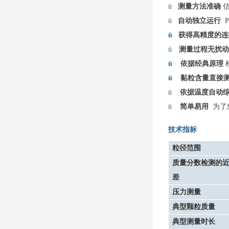
ü
测量方法
准确
ü
自动独立运行
ü
获得高精度的连
ü
测量过程无扰动
ü
依据经典原理
ü
黏粒含量直接
ü
依据温度自动
ü
简单易用
为了
技术指标
粒径范围
质量分数检测的
差
压力测量
典型颗粒质量
典型测量时长