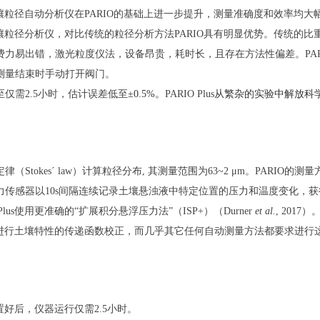
壤粒径自动分析仪在
PARIO的基础上进一步提升，测量准确度和效率均大
壤粒径分析仪，
对比传统的粒径分析方法
PARIO
具有明显
优势。传统的比
费力易出错，激光粒度仪法，设备昂贵，耗时长，且存在方法性偏差。
PAR
测量结束时手动打开阀门。
至仅需
2.5
小时，估计误差低至
±0.5%
。
PARIO Plus
从繁杂的实验中解放科
定律（
Stokes´ law
）计算粒径分布
,
其测量范围为
63~2 μm
。
PARIO
的测量
力传感器以
10s
间隔连续记录土壤悬浊液中特定位置的压力和温度变化，获
lus
使用更
准
确的
“
扩展积分悬浮压力法
”
（
ISP+
）（
Durner
et al.
, 2017
）
进行土壤特性的传递函数校正，而几乎其它任何自动测量方法都要求进行
置好后，仪器运行仅需
2.5
小时。