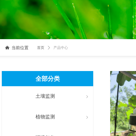
当前位置
낀
首页
ꄲ
产品中心
全部分类
土壤监测
ꁇ
植物监测
ꁇ