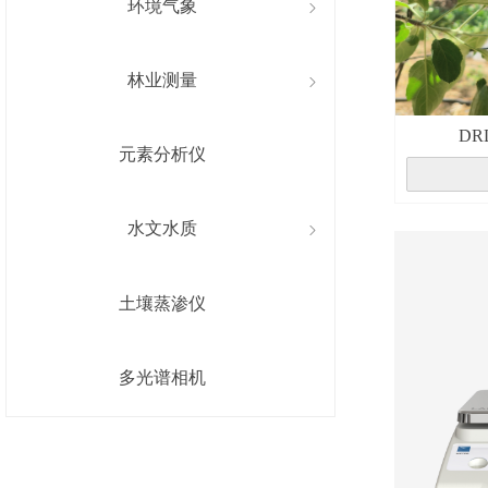
环境气象
ꁇ
林业测量
ꁇ
DR
元素分析仪
水文水质
ꁇ
土壤蒸渗仪
多光谱相机